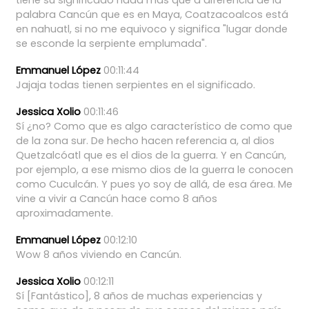
palabra
Cancún
que
es
en
Maya,
Coatzacoalcos
está
en
nahuatl,
si
no
me
equivoco
y
significa
"lugar
donde
se
esconde
la
serpiente
emplumada".
Emmanuel López
00:11:44
Jajaja
todas
tienen
serpientes
en
el
significado.
Jessica Xolio
00:11:46
Sí
¿no?
Como
que
es
algo
característico
de
como
que
de
la
zona
sur.
De
hecho
hacen
referencia
a,
al
dios
Quetzalcóatl
que
es
el
dios
de
la
guerra.
Y
en
Cancún,
por
ejemplo,
a
ese
mismo
dios
de
la
guerra
le
conocen
como
Cuculcán.
Y
pues
yo
soy
de
allá,
de
esa
área.
Me
vine
a
vivir
a
Cancún
hace
como
8
años
aproximadamente.
Emmanuel López
00:12:10
Wow
8
años
viviendo
en
Cancún.
Jessica Xolio
00:12:11
Sí
[Fantástico],
8
años
de
muchas
experiencias
y