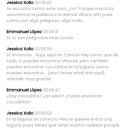
Jessica Xolio
00:09:20
Se
escucha
como,
este,
raro,
¿no?
Porque
nosotros
asociamos
la
palabra
o
el
animal
víbora,
ehh
pues
como
con
algo
peligroso,
algo
malo.
Emmanuel López
00:09:31
Sí,
sí,
son
peligrosas
esas
cosas.
Jessica Xolio
00:09:35
Sí,
entonces...
Aquí,
aquí
en
Cancún
hay
como
que
de
todo,
sí
puedes
encontrar
víboras,
pero
también
puedes
encontrar
cocodrilos
en
la
laguna,
como
puedes
encontrar...
[don't
know
what
she
said],
animale'
muy
grande'.
Emmanuel López
00:09:47
¿Hay
cocodrilos?
¿en
serio?
¿Puedo
encontrar
cocodrilos?
Jessica Xolio
00:09:50
En
la
laguna,
es
correcto.
Pero
si
quieres
entrar
a
la
laguna,
pues
tienes
que
tener
mucho
cuidado
porque,