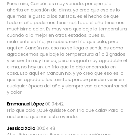
Pues
mira,
Cancún
es
muy
variado,
por
ejemplo
ahorita
en
cuestión
del
clima,
yo
creo
que
eso
es
lo
que
más
le
gusta
a
los
turistas,
es
el
hecho
de
que
todo
el
año
podemos
tener
sol,
todo
el
año
tenemos
muchísimo
calor.
Es
muy
raro
que
baje
la
temperatura
cuando
a
lo
mejor
en
otros
estados,
pues
sí,
realmente
es
frío,
ya
sabes,
ese
frío
que
cala,
pero
aquí
en
Cancún
no,
eso
no
se
llega
a
sentir,
es
como
agradecemos
que
baje
la
temperatura
a
1
o
2
grados
y
se
siente
muy
fresco,
pero
es
igual
muy
agradable
el
clima,
no
hay
un,
un
frío
que
te
deje
encerrado
en
casa.
Eso
aquí
en
Cancún
no,
y
yo
creo
que
eso
es
lo
que
les
agrada
a
los
turistas,
porque
pueden
venir
en
cualquier
época
del
año
y
siempre
van
a
encontrar
sol
y
calor.
Emmanuel López
00:04:42
Frío
que
cala
¿Qué
quisiste
con
frío
que
cala?
Para
la
audiencia
que
nos
está
oyendo.
Jessica Xolio
00:04:48
Ahh...
Frío
que
cala.
Bueno
es
una
expresión
que