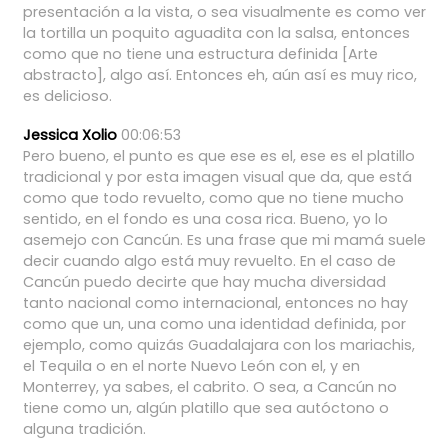
presentación
a
la
vista,
o
sea
visualmente
es
como
ver
la
tortilla
un
poquito
aguadita
con
la
salsa,
entonces
como
que
no
tiene
una
estructura
definida
[Arte
abstracto],
algo
así.
Entonces
eh,
aún
así
es
muy
rico,
es
delicioso.
Jessica Xolio
00:06:53
Pero
bueno,
el
punto
es
que
ese
es
el,
ese
es
el
platillo
tradicional
y
por
esta
imagen
visual
que
da,
que
está
como
que
todo
revuelto,
como
que
no
tiene
mucho
sentido,
en
el
fondo
es
una
cosa
rica.
Bueno,
yo
lo
asemejo
con
Cancún.
Es
una
frase
que
mi
mamá
suele
decir
cuando
algo
está
muy
revuelto.
En
el
caso
de
Cancún
puedo
decirte
que
hay
mucha
diversidad
tanto
nacional
como
internacional,
entonces
no
hay
como
que
un,
una
como
una
identidad
definida,
por
ejemplo,
como
quizás
Guadalajara
con
los
mariachis,
el
Tequila
o
en
el
norte
Nuevo
León
con
el,
y
en
Monterrey,
ya
sabes,
el
cabrito.
O
sea,
a
Cancún
no
tiene
como
un,
algún
platillo
que
sea
autóctono
o
alguna
tradición.