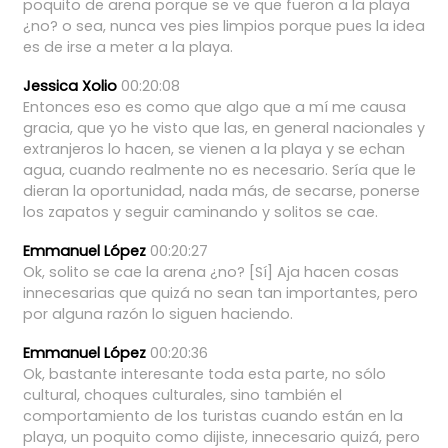
poquito
de
arena
porque
se
ve
que
fueron
a
la
playa
¿no?
o
sea,
nunca
ves
pies
limpios
porque
pues
la
idea
es
de
irse
a
meter
a
la
playa.
Jessica Xolio
00:20:08
Entonces
eso
es
como
que
algo
que
a
mí
me
causa
gracia,
que
yo
he
visto
que
las,
en
general
nacionales
y
extranjeros
lo
hacen,
se
vienen
a
la
playa
y
se
echan
agua,
cuando
realmente
no
es
necesario.
Sería
que
le
dieran
la
oportunidad,
nada
más,
de
secarse,
ponerse
los
zapatos
y
seguir
caminando
y
solitos
se
cae.
Emmanuel López
00:20:27
Ok,
solito
se
cae
la
arena
¿no?
[Sí]
Aja
hacen
cosas
innecesarias
que
quizá
no
sean
tan
importantes,
pero
por
alguna
razón
lo
siguen
haciendo.
Emmanuel López
00:20:36
Ok,
bastante
interesante
toda
esta
parte,
no
sólo
cultural,
choques
culturales,
sino
también
el
comportamiento
de
los
turistas
cuando
están
en
la
playa,
un
poquito
como
dijiste,
innecesario
quizá,
pero