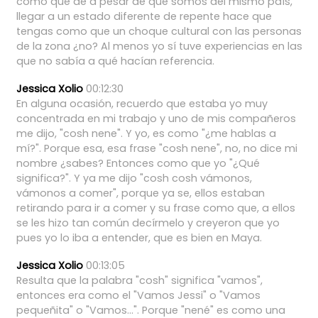
como
que
de
a
pesar
de
que
somos
del
mismo
país,
llegar
a
un
estado
diferente
de
repente
hace
que
tengas
como
que
un
choque
cultural
con
las
personas
de
la
zona
¿no?
Al
menos
yo
sí
tuve
experiencias
en
las
que
no
sabía
a
qué
hacían
referencia.
Jessica Xolio
00:12:30
En
alguna
ocasión,
recuerdo
que
estaba
yo
muy
concentrada
en
mi
trabajo
y
uno
de
mis
compañeros
me
dijo,
"cosh
nene".
Y
yo,
es
como
"¿me
hablas
a
mí?".
Porque
esa,
esa
frase
"cosh
nene",
no,
no
dice
mi
nombre
¿sabes?
Entonces
como
que
yo
"¿Qué
significa?".
Y
ya
me
dijo
"cosh
cosh
vámonos,
vámonos
a
comer",
porque
ya
se,
ellos
estaban
retirando
para
ir
a
comer
y
su
frase
como
que,
a
ellos
se
les
hizo
tan
común
decírmelo
y
creyeron
que
yo
pues
yo
lo
iba
a
entender,
que
es
bien
en
Maya.
Jessica Xolio
00:13:05
Resulta
que
la
palabra
"cosh"
significa
"vamos",
entonces
era
como
el
"Vamos
Jessi"
o
"Vamos
pequeñita"
o
"Vamos...".
Porque
"nené"
es
como
una