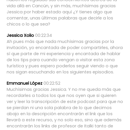
vida
allá
en
Cancún,
y
sin
más,
muchísimas
gracias
Jessica
por
haber
estado
aquí
¿Y
tienes
algo
que
comentar,
unas
últimas
palabras
que
decirle
a
los
chicos
o
lo
que
sea?
Jessica Xolio
00:22:34
Ah
pues
más
que
nada
muchísimas
gracias
por
la
invitación,
yo
encantada
de
poder
compartirles,
ahora
sí
que
parte
de
mi
experiencia
y
encantada
de
hablar
de
los
tips
para
cuando
vengan
a
visitar
esta
zona
turística
y
pues
espero
poderlos
seguir
viendo
o
que
nos
sigan
escuchando
en
los
siguientes
episodios.
Emmanuel López
00:22:52
Muchísimas
gracias
Jessica.
Y
no
me
queda
más
que
recordarles
a
todos
los
que
nos
oyen
que
si
quieren
ver
y
leer
la
transcripción
de
este
podcast
para
que
no
se
pierdan
ni
una
sola
palabra
de
lo
que
decimos
abajo
en
la
descripción
encontrarán
el
link
que
los
llevará
a
este
recurso,
y
no
solo
eso,
sino
que
además
encontrarán
los
links
de
profesor
de
Italki
tanto
de