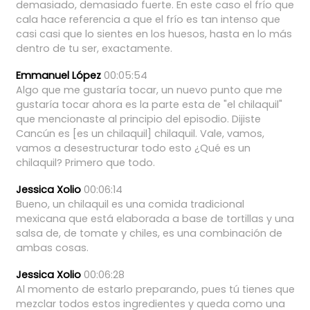
demasiado,
demasiado
fuerte.
En
este
caso
el
frío
que
cala
hace
referencia
a
que
el
frío
es
tan
intenso
que
casi
casi
que
lo
sientes
en
los
huesos,
hasta
en
lo
más
dentro
de
tu
ser,
exactamente.
Emmanuel López
00:05:54
Algo
que
me
gustaría
tocar,
un
nuevo
punto
que
me
gustaría
tocar
ahora
es
la
parte
esta
de
"el
chilaquil"
que
mencionaste
al
principio
del
episodio.
Dijiste
Cancún
es
[es
un
chilaquil]
chilaquil.
Vale,
vamos,
vamos
a
desestructurar
todo
esto
¿Qué
es
un
chilaquil?
Primero
que
todo.
Jessica Xolio
00:06:14
Bueno,
un
chilaquil
es
una
comida
tradicional
mexicana
que
está
elaborada
a
base
de
tortillas
y
una
salsa
de,
de
tomate
y
chiles,
es
una
combinación
de
ambas
cosas.
Jessica Xolio
00:06:28
Al
momento
de
estarlo
preparando,
pues
tú
tienes
que
mezclar
todos
estos
ingredientes
y
queda
como
una