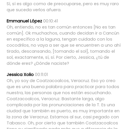
Sí,
sí
es
algo
como
de
preocuparse,
pero
es
muy
raro
que
suceda
verlos
afuera.
Emmanuel López
00:10:41
Oh,
entiendo,
no
es
tan
común
entonces
[No
es
tan
común].
Ok
muchachos,
cuando
decidan
ir
a
Cancún
en
específico
a
la
laguna,
tengan
cuidado
con
los
cocodrilos,
no
vaya
a
ser
que
se
encuentren
a
uno
ahí
tirado,
descansando,
[tomando
el
sol],
tomando
el
sol,
exactamente,
sí,
sí.
Por
cierto,
Jessica,
¿tú
de
dónde
eres?
¿Dónde
naciste?
Jessica Xolio
00:11:01
Oh,
yo
soy
de
Coatzacoalcos,
Veracruz.
Eso
yo
creo
que
es
una
buena
palabra
para
practicar
para
todos
nuestra,
las
personas
que
nos
están
escuchando.
Coatzacoalcos,
Veracruz.
Bastante
larga,
algo
complicada
por
las
pronunciaciones
de
la
T.
Es
una
ciudad
que
también
es
puerto,
es
muy
importante
en
la
zona
de
Veracruz.
Estamos
al
sur,
casi
pegado
con
Tabasco.
Oh,
por
cierto
que
también
Coatzacoalcos
tiene
su
significado
nada
más
que
a
diferencia
de
la