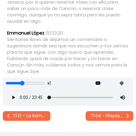
Jessica,
por
si
quieren
reservar
clase
con
ella
para
saber
un
poco
más
de
Cancún,
o
reservar
clase
conmigo,
aunque
yo
no
sepa
tanto
pero
les
puedo
ayudar
en
algo.
Emmanuel López
00:23:20
Siéntanse
libres
de
dejarnos
un
comentario
o
sugerencia
donde
sea
que
nos
escuchen
y
nos
vemos
para
la
que
sigue,
con
algo
nuevo
que
aprender,
hablando
quizá
de
cosas
por
hacer
y
no
hacer
en
Cancún.
Sin
más,
cuídense
todos
y
nos
vemos
para
la
que
sigue,
bye.
x1
T1 E1 - La Rama: Tradición Navideña de Veracruz México
T1 E4 - Playas, vida y cuetes en el norte de México (Baja California Sur)