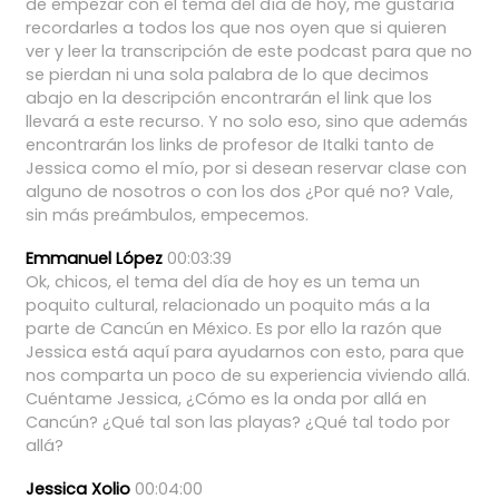
de
empezar
con
el
tema
del
día
de
hoy,
me
gustaría
recordarles
a
todos
los
que
nos
oyen
que
si
quieren
ver
y
leer
la
transcripción
de
este
podcast
para
que
no
se
pierdan
ni
una
sola
palabra
de
lo
que
decimos
abajo
en
la
descripción
encontrarán
el
link
que
los
llevará
a
este
recurso.
Y
no
solo
eso,
sino
que
además
encontrarán
los
links
de
profesor
de
Italki
tanto
de
Jessica
como
el
mío,
por
si
desean
reservar
clase
con
alguno
de
nosotros
o
con
los
dos
¿Por
qué
no?
Vale,
sin
más
preámbulos,
empecemos.
Emmanuel López
00:03:39
Ok,
chicos,
el
tema
del
día
de
hoy
es
un
tema
un
poquito
cultural,
relacionado
un
poquito
más
a
la
parte
de
Cancún
en
México.
Es
por
ello
la
razón
que
Jessica
está
aquí
para
ayudarnos
con
esto,
para
que
nos
comparta
un
poco
de
su
experiencia
viviendo
allá.
Cuéntame
Jessica,
¿Cómo
es
la
onda
por
allá
en
Cancún?
¿Qué
tal
son
las
playas?
¿Qué
tal
todo
por
allá?
Jessica Xolio
00:04:00