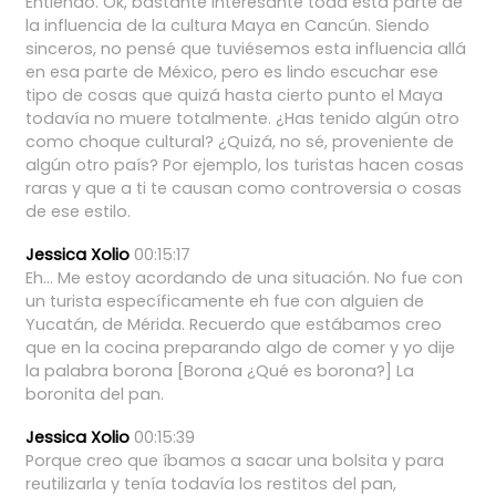
Entiendo.
Ok,
bastante
interesante
toda
esta
parte
de
la
influencia
de
la
cultura
Maya
en
Cancún.
Siendo
sinceros,
no
pensé
que
tuviésemos
esta
influencia
allá
en
esa
parte
de
México,
pero
es
lindo
escuchar
ese
tipo
de
cosas
que
quizá
hasta
cierto
punto
el
Maya
todavía
no
muere
totalmente.
¿Has
tenido
algún
otro
como
choque
cultural?
¿Quizá,
no
sé,
proveniente
de
algún
otro
país?
Por
ejemplo,
los
turistas
hacen
cosas
raras
y
que
a
ti
te
causan
como
controversia
o
cosas
de
ese
estilo.
Jessica Xolio
00:15:17
Eh...
Me
estoy
acordando
de
una
situación.
No
fue
con
un
turista
específicamente
eh
fue
con
alguien
de
Yucatán,
de
Mérida.
Recuerdo
que
estábamos
creo
que
en
la
cocina
preparando
algo
de
comer
y
yo
dije
la
palabra
borona
[Borona
¿Qué
es
borona?]
La
boronita
del
pan.
Jessica Xolio
00:15:39
Porque
creo
que
íbamos
a
sacar
una
bolsita
y
para
reutilizarla
y
tenía
todavía
los
restitos
del
pan,