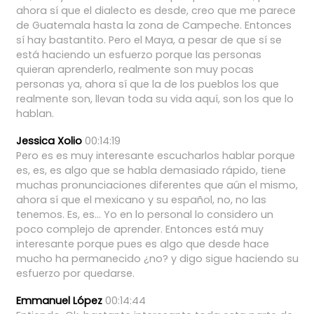
ahora
sí
que
el
dialecto
es
desde,
creo
que
me
parece
de
Guatemala
hasta
la
zona
de
Campeche.
Entonces
sí
hay
bastantito.
Pero
el
Maya,
a
pesar
de
que
sí
se
está
haciendo
un
esfuerzo
porque
las
personas
quieran
aprenderlo,
realmente
son
muy
pocas
personas
ya,
ahora
sí
que
la
de
los
pueblos
los
que
realmente
son,
llevan
toda
su
vida
aquí,
son
los
que
lo
hablan.
Jessica Xolio
00:14:19
Pero
es
es
muy
interesante
escucharlos
hablar
porque
es,
es,
es
algo
que
se
habla
demasiado
rápido,
tiene
muchas
pronunciaciones
diferentes
que
aún
el
mismo,
ahora
sí
que
el
mexicano
y
su
español,
no,
no
las
tenemos.
Es,
es...
Yo
en
lo
personal
lo
considero
un
poco
complejo
de
aprender.
Entonces
está
muy
interesante
porque
pues
es
algo
que
desde
hace
mucho
ha
permanecido
¿no?
y
digo
sigue
haciendo
su
esfuerzo
por
quedarse.
Emmanuel López
00:14:44