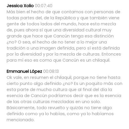
Jessica Xolio
00:07:40
Más
bien
el
hecho
de
que
contamos
con
personas
de
todas
partes
del,
de
la
República
y
que
también
viene
gente
de
todos
lados
del
mundo,
hace
esta
mezcla
de,
pues
ahora
sí
que
una
diversidad
cultural
muy
grande
que
hace
que
Cancún
tenga
esa
distinción
¿no?
O
sea,
el
hecho
de
no
tener
a
lo
mejor
una
tradición
o
una
imagen
definida,
pero
sí
está
definida
por
la
diversidad
y
por
la
mezcla
de
culturas.
Entonces
para
mí
eso
es
como
que
Cancún
es
un
chilaquil.
Emmanuel López
00:08:13
Ok
vale,
en
resumen
el
chilaquil,
porque
no
tiene
hasta
cierto
punto
algo
definido
¿no?
Es
un
poquito
más
con
esta
parte
de
mucha
cultura
que
al
final
del
día
la
esencia
de
Cancún
podríamos
decir
que
es
la
esencia
de
las
otras
culturas
mezcladas
en
uno
solo.
Básicamente,
todo
revuelto
y
quizás
no
tiene
algo
definido
como
ya
lo
habías,
como
ya
lo
habíamos
mencionado.