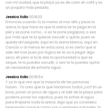
con
mi
ciudad,
que
la
playa
ya
es
de
color
eh
café
y
es
un
poquito
más
pesada.
Jessica Xolio
00:18:23
Entonces
cuando
tú
te
metes
al
mar
allá
y
pisas
la
arena,
lo
que
hace
es
que
la
arena
se
te
pega
en
la
piel
y
se
pone
como...
o
se
te
pone
pegajosa,
o
sea
por
más
que
te
la
quieras
sacudir
o
quitar,
pues
se
queda
ahí
pegada.
Aquí
en
la
arena
blanca,
aquí
en
Cancún
o
al
menos
en
esta
zona,
sí
es
cierto
que
si
sale
del
mar
pues
por
lógica
se
te
va
a
pegar
algo
seco,
eh
pero
si
tú
le
das
la
oportunidad
a
que
se
seque,
te
la
puedes
sacudir,
o
sea
te
la
puedes
quitar
sin
necesidad
de
echarte
agua.
Jessica Xolio
00:18:54
Y
yo
lo
que
veo
que
la
mayoría
de
las
personas
hacen...
Yo
creo
que
lo
que
haríamos
todos
¿no?
En
un
bote,
poner
un
poco
de
agua
y
al
salir
de
la
playa
para
poderte
poner
los
zapatos,
pues
te
echas
el
agua
para
limpiarte
toda
la
arena.
Algo
que
yo
considero
innecesario
porque
como
por
cuestiones
naturales,
la