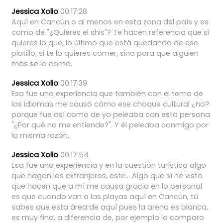
Jessica Xolio
00:17:28
Aquí
en
Cancún
o
al
menos
en
esta
zona
del
país
y
es
como
de
"¿Quieres
el
shis"?
Te
hacen
referencia
que
si
quieres
lo
que,
lo
último
que
está
quedando
de
ese
platillo,
si
te
lo
quieres
comer,
sino
para
que
alguien
más
se
lo
coma.
Jessica Xolio
00:17:39
Esa
fue
una
experiencia
que
también
con
el
tema
de
los
idiomas
me
causó
cómo
ese
choque
cultural
¿no?
porque
fue
así
como
de
yo
peleaba
con
esta
persona
"¿Por
qué
no
me
entiende?".
Y
él
peleaba
conmigo
por
la
misma
razón.
Jessica Xolio
00:17:54
Esa
fue
una
experiencia
y
en
la
cuestión
turística
algo
que
hagan
los
extranjeros,
este...
Algo
que
sí
he
visto
que
hacen
que
a
mí
me
causa
gracia
en
lo
personal
es
que
cuando
van
a
las
playas
aquí
en
Cancún,
tú
sabes
que
esta
área
de
aquí
pues
la
arena
es
blanca,
es
muy
fina,
a
diferencia
de,
por
ejemplo
la
comparo