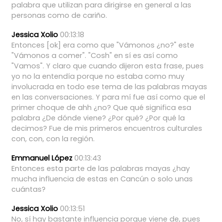
palabra
que
utilizan
para
dirigirse
en
general
a
las
personas
como
de
cariño.
Jessica Xolio
00:13:18
Entonces
[ok]
era
como
que
"Vámonos
¿no?"
este
"Vámonos
a
comer".
"Cosh"
en
sí
es
así
como
"Vamos".
Y
claro
que
cuando
dijeron
esta
frase,
pues
yo
no
la
entendía
porque
no
estaba
como
muy
involucrada
en
todo
ese
tema
de
las
palabras
mayas
en
las
conversaciones.
Y
para
mí
fue
así
como
que
el
primer
choque
de
ahh
¿no?
Que
qué
significa
esa
palabra
¿De
dónde
viene?
¿Por
qué?
¿Por
qué
la
decimos?
Fue
de
mis
primeros
encuentros
culturales
con,
con,
con
la
región.
Emmanuel López
00:13:43
Entonces
esta
parte
de
las
palabras
mayas
¿hay
mucha
influencia
de
estas
en
Cancún
o
solo
unas
cuántas?
Jessica Xolio
00:13:51
No,
sí
hay
bastante
influencia
porque
viene
de,
pues