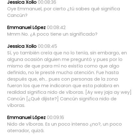
Jessica Xolio
00:08:36
Oye
Emmanuel,
por
cierto
¿tú
sabes
qué
significa
Cancún?
Emmanuel López
00:08:42
Mmm
No.
¿A
poco
tiene
un
significado?
Jessica Xolio
00:08:45
Sí,
yo
también
creía
que
no
lo
tenía,
sin
embargo,
en
alguna
ocasión
alguien
me
preguntó
y
pues
por
lo
mismo
de
que
para
mí
no
existía
como
que
algo
definido,
no
le
presté
mucha
atención.
Fue
hasta
después
que,
eh...
pues
con
personas
de
la
zona
fueron
los
que
me
indicaron
que
esta
palabra
en
realidad
significa
nido
de
víboras.
[Ay
wey
jaja
ay
wey]
Cancún
[¿Qué
dijiste?]
Cancún
significa
nido
de
víboras.
Emmanuel López
00:09:16
Nido
de
víboras.
Es
un
poco
intenso
¿no?,
un
poco
aterrador,
quizá.