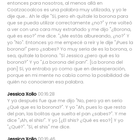
entonces
para
nosotros,
al
menos
allá
en
Coatzacoalcos
es
una
palabra
muy
utilizada,
y
yo
le
dije
que...
Ah
le
dije
"Sí,
pero
eh
quítale
la
borona
para
que
se
pueda
utilizar
correctamente
¿no?"
y
me
volteó
a
ver
con
una
cara
muy
extrañado
y
me
dijo
"¿Borona,
qué
es
eso?"
me
dice.
"¿Me
estás
albureando,
¿no?"
Y
yo
"No".
Entonces
yo
me
empecé
a
reír
y
le
dije
"¡Pues
la
borona!"
pero
¿sabes?
Yo
muy
seria
de
es
la
borona,
o
sea,
quítale
la
borona.
"Sí
Jessica
¿pero
qué
es
la
borona?"
Y
yo
"¡La
borona
del
pan!".
[La
borona
del
pan]
Sí,
ya
entraba
yo
como
que
en
desesperación,
porque
en
mi
mente
no
cabía
como
la
posibilidad
de
quién
no
conocieran
esa
palabra.
Jessica Xolio
00:16:28
Y
ya
después
fue
que
me
dijo
"No,
pero
ya
en
serio
¿Qué
que
es
la
borona?".
Y
yo
"Ah,
pues
lo
que
resta
del
pan,
las
bolitas
que
suelta
el
pan
¿sabes?".
Y
me
dice
"¡Ah,
el
shis!".
Y
yo
[¿El
shis?
¿Qué
es
eso?]
Y
yo
"¿Qué?".
"Sí,
el
shis"
me
dice.
Jessica Xolio
00:16:46