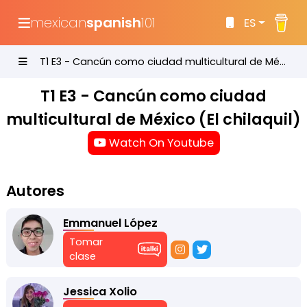
mexican
spanish
101
ES
T1 E3 - Cancún como ciudad multicultural de México (El chilaquil)
T1 E3 - Cancún como ciudad
multicultural de México (El chilaquil)
Watch On Youtube
Autores
Emmanuel López
Tomar
clase
Jessica Xolio