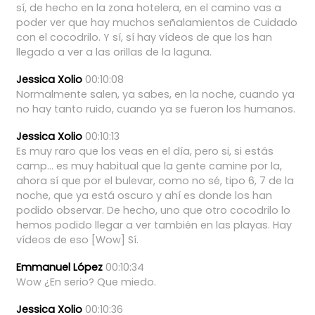
sí,
de
hecho
en
la
zona
hotelera,
en
el
camino
vas
a
poder
ver
que
hay
muchos
señalamientos
de
Cuidado
con
el
cocodrilo.
Y
sí,
sí
hay
vídeos
de
que
los
han
llegado
a
ver
a
las
orillas
de
la
laguna.
Jessica Xolio
00:10:08
Normalmente
salen,
ya
sabes,
en
la
noche,
cuando
ya
no
hay
tanto
ruido,
cuando
ya
se
fueron
los
humanos.
Jessica Xolio
00:10:13
Es
muy
raro
que
los
veas
en
el
día,
pero
si,
si
estás
camp...
es
muy
habitual
que
la
gente
camine
por
la,
ahora
sí
que
por
el
bulevar,
como
no
sé,
tipo
6,
7
de
la
noche,
que
ya
está
oscuro
y
ahí
es
donde
los
han
podido
observar.
De
hecho,
uno
que
otro
cocodrilo
lo
hemos
podido
llegar
a
ver
también
en
las
playas.
Hay
vídeos
de
eso
[Wow]
Sí.
Emmanuel López
00:10:34
Wow
¿En
serio?
Que
miedo.
Jessica Xolio
00:10:36