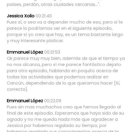
países,
perdón,
otras
ciudades
cercanas...".
Jessica Xolio
00:21:40
Pues
sí,
o
sea
va
a
depender
mucho
de
eso,
pero
si
te
parece
lo
podríamos
ver
en
el
siguiente
episodio,
porque
sí
yo
creo
que
hay,
es
un
tema
bastante
largo
y
muy
interesante
platicar.
Emmanuel López
00:21:53
Ok
parece
muy
muy
bien,
además
de
que
el
tiempo
ya
no
nos
alcanza,
pero
sí
me
parece
fantástico
dejarlo
para
otro
episodio,
hablando
en
poquito
acerca
de
todas
las
actividades
que
podemos
realizar
en
Cancún,
dependiendo
de
lo
que
queramos
hacer
[Sí,
correcto].
Emmanuel López
00:22:09
Pues
sin
mas
muchachos
creo
que
hemos
llegado
al
final
de
este
episodio.
Esperamos
que
haya
sido
de
su
agrado
y
no
me
queda
nada
más
que
agradecer
a
Jessica
por
habernos
regalado
su
tiempo,
por
habernos
regalado
sus
conocimientos
acerca
de
la