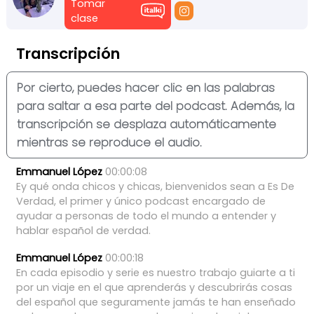
Tomar
clase
Transcripción
Por cierto, puedes hacer clic en las palabras
para saltar a esa parte del podcast. Además, la
transcripción se desplaza automáticamente
mientras se reproduce el audio.
Emmanuel López
00:00:08
Ey
qué
onda
chicos
y
chicas,
bienvenidos
sean
a
Es
De
Verdad,
el
primer
y
único
podcast
encargado
de
ayudar
a
personas
de
todo
el
mundo
a
entender
y
hablar
español
de
verdad.
Emmanuel López
00:00:18
En
cada
episodio
y
serie
es
nuestro
trabajo
guiarte
a
ti
por
un
viaje
en
el
que
aprenderás
y
descubrirás
cosas
del
español
que
seguramente
jamás
te
han
enseñado