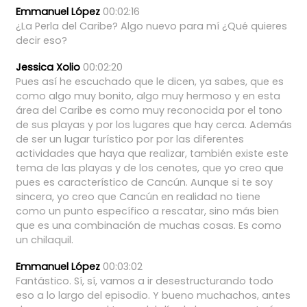
Emmanuel López
00:02:16
¿La
Perla
del
Caribe?
Algo
nuevo
para
mí
¿Qué
quieres
decir
eso?
Jessica Xolio
00:02:20
Pues
así
he
escuchado
que
le
dicen,
ya
sabes,
que
es
como
algo
muy
bonito,
algo
muy
hermoso
y
en
esta
área
del
Caribe
es
como
muy
reconocida
por
el
tono
de
sus
playas
y
por
los
lugares
que
hay
cerca.
Además
de
ser
un
lugar
turístico
por
por
las
diferentes
actividades
que
haya
que
realizar,
también
existe
este
tema
de
las
playas
y
de
los
cenotes,
que
yo
creo
que
pues
es
característico
de
Cancún.
Aunque
si
te
soy
sincera,
yo
creo
que
Cancún
en
realidad
no
tiene
como
un
punto
específico
a
rescatar,
sino
más
bien
que
es
una
combinación
de
muchas
cosas.
Es
como
un
chilaquil.
Emmanuel López
00:03:02
Fantástico.
Sí,
sí,
vamos
a
ir
desestructurando
todo
eso
a
lo
largo
del
episodio.
Y
bueno
muchachos,
antes