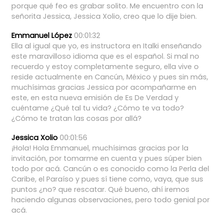
porque
qué
feo
es
grabar
solito.
Me
encuentro
con
la
señorita
Jessica,
Jessica
Xolio,
creo
que
lo
dije
bien.
Emmanuel López
00:01:32
Ella
al
igual
que
yo,
es
instructora
en
Italki
enseñando
este
maravilloso
idioma
que
es
el
español.
Si
mal
no
recuerdo
y
estoy
completamente
seguro,
ella
vive
o
reside
actualmente
en
Cancún,
México
y
pues
sin
más,
muchísimas
gracias
Jessica
por
acompañarme
en
este,
en
esta
nueva
emisión
de
Es
De
Verdad
y
cuéntame
¿Qué
tal
tu
vida?
¿Cómo
te
va
todo?
¿Cómo
te
tratan
las
cosas
por
allá?
Jessica Xolio
00:01:56
¡Hola!
Hola
Emmanuel,
muchísimas
gracias
por
la
invitación,
por
tomarme
en
cuenta
y
pues
súper
bien
todo
por
acá.
Cancún
o
es
conocido
como
la
Perla
del
Caribe,
el
Paraíso
y
pues
sí
tiene
como,
vaya,
que
sus
puntos
¿no?
que
rescatar.
Qué
bueno,
ahí
iremos
haciendo
algunas
observaciones,
pero
todo
genial
por
acá.