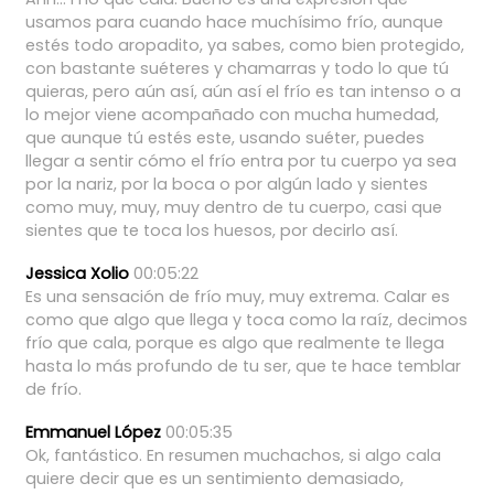
usamos
para
cuando
hace
muchísimo
frío,
aunque
estés
todo
aropadito,
ya
sabes,
como
bien
protegido,
con
bastante
suéteres
y
chamarras
y
todo
lo
que
tú
quieras,
pero
aún
así,
aún
así
el
frío
es
tan
intenso
o
a
lo
mejor
viene
acompañado
con
mucha
humedad,
que
aunque
tú
estés
este,
usando
suéter,
puedes
llegar
a
sentir
cómo
el
frío
entra
por
tu
cuerpo
ya
sea
por
la
nariz,
por
la
boca
o
por
algún
lado
y
sientes
como
muy,
muy,
muy
dentro
de
tu
cuerpo,
casi
que
sientes
que
te
toca
los
huesos,
por
decirlo
así.
Jessica Xolio
00:05:22
Es
una
sensación
de
frío
muy,
muy
extrema.
Calar
es
como
que
algo
que
llega
y
toca
como
la
raíz,
decimos
frío
que
cala,
porque
es
algo
que
realmente
te
llega
hasta
lo
más
profundo
de
tu
ser,
que
te
hace
temblar
de
frío.
Emmanuel López
00:05:35
Ok,
fantástico.
En
resumen
muchachos,
si
algo
cala
quiere
decir
que
es
un
sentimiento
demasiado,