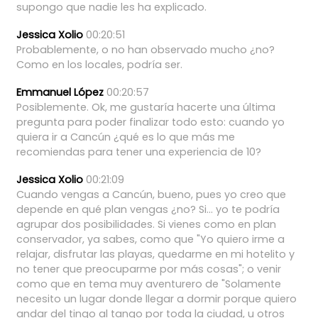
supongo
que
nadie
les
ha
explicado.
Jessica Xolio
00:20:51
Probablemente,
o
no
han
observado
mucho
¿no?
Como
en
los
locales,
podría
ser.
Emmanuel López
00:20:57
Posiblemente.
Ok,
me
gustaría
hacerte
una
última
pregunta
para
poder
finalizar
todo
esto:
cuando
yo
quiera
ir
a
Cancún
¿qué
es
lo
que
más
me
recomiendas
para
tener
una
experiencia
de
10?
Jessica Xolio
00:21:09
Cuando
vengas
a
Cancún,
bueno,
pues
yo
creo
que
depende
en
qué
plan
vengas
¿no?
Si...
yo
te
podría
agrupar
dos
posibilidades.
Si
vienes
como
en
plan
conservador,
ya
sabes,
como
que
"Yo
quiero
irme
a
relajar,
disfrutar
las
playas,
quedarme
en
mi
hotelito
y
no
tener
que
preocuparme
por
más
cosas";
o
venir
como
que
en
tema
muy
aventurero
de
"Solamente
necesito
un
lugar
donde
llegar
a
dormir
porque
quiero
andar
del
tingo
al
tango
por
toda
la
ciudad,
u
otros