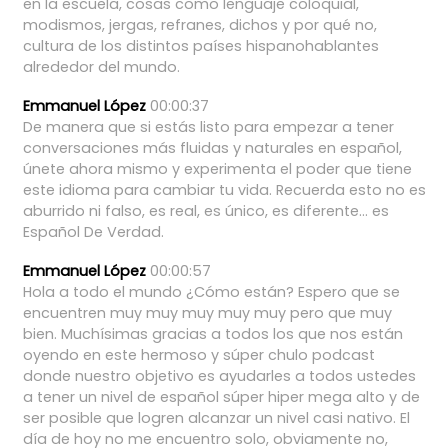
en
la
escuela,
cosas
como
lenguaje
coloquial,
modismos,
jergas,
refranes,
dichos
y
por
qué
no,
cultura
de
los
distintos
países
hispanohablantes
alrededor
del
mundo.
Emmanuel López
00:00:37
De
manera
que
si
estás
listo
para
empezar
a
tener
conversaciones
más
fluidas
y
naturales
en
español,
únete
ahora
mismo
y
experimenta
el
poder
que
tiene
este
idioma
para
cambiar
tu
vida.
Recuerda
esto
no
es
aburrido
ni
falso,
es
real,
es
único,
es
diferente...
es
Español
De
Verdad.
Emmanuel López
00:00:57
Hola
a
todo
el
mundo
¿Cómo
están?
Espero
que
se
encuentren
muy
muy
muy
muy
muy
pero
que
muy
bien.
Muchísimas
gracias
a
todos
los
que
nos
están
oyendo
en
este
hermoso
y
súper
chulo
podcast
donde
nuestro
objetivo
es
ayudarles
a
todos
ustedes
a
tener
un
nivel
de
español
súper
hiper
mega
alto
y
de
ser
posible
que
logren
alcanzar
un
nivel
casi
nativo.
El
día
de
hoy
no
me
encuentro
solo,
obviamente
no,