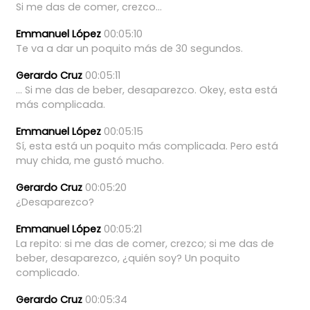
Si
me
das
de
comer,
crezco...
Emmanuel López
00:05:10
Te
va
a
dar
un
poquito
más
de
30
segundos.
Gerardo Cruz
00:05:11
...
Si
me
das
de
beber,
desaparezco.
Okey,
esta
está
más
complicada.
Emmanuel López
00:05:15
Sí,
esta
está
un
poquito
más
complicada.
Pero
está
muy
chida,
me
gustó
mucho.
Gerardo Cruz
00:05:20
¿Desaparezco?
Emmanuel López
00:05:21
La
repito:
si
me
das
de
comer,
crezco;
si
me
das
de
beber,
desaparezco,
¿quién
soy?
Un
poquito
complicado.
Gerardo Cruz
00:05:34