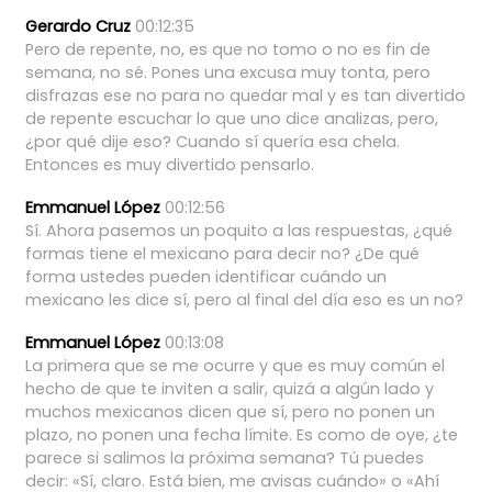
Gerardo Cruz
00:12:35
Pero
de
repente,
no,
es
que
no
tomo
o
no
es
fin
de
semana,
no
sé.
Pones
una
excusa
muy
tonta,
pero
disfrazas
ese
no
para
no
quedar
mal
y
es
tan
divertido
de
repente
escuchar
lo
que
uno
dice
analizas,
pero,
¿por
qué
dije
eso?
Cuando
sí
quería
esa
chela.
Entonces
es
muy
divertido
pensarlo.
Emmanuel López
00:12:56
Sí.
Ahora
pasemos
un
poquito
a
las
respuestas,
¿qué
formas
tiene
el
mexicano
para
decir
no?
¿De
qué
forma
ustedes
pueden
identificar
cuándo
un
mexicano
les
dice
sí,
pero
al
final
del
día
eso
es
un
no?
Emmanuel López
00:13:08
La
primera
que
se
me
ocurre
y
que
es
muy
común
el
hecho
de
que
te
inviten
a
salir,
quizá
a
algún
lado
y
muchos
mexicanos
dicen
que
sí,
pero
no
ponen
un
plazo,
no
ponen
una
fecha
límite.
Es
como
de
oye,
¿te
parece
si
salimos
la
próxima
semana?
Tú
puedes
decir:
«Sí,
claro.
Está
bien,
me
avisas
cuándo»
o
«Ahí