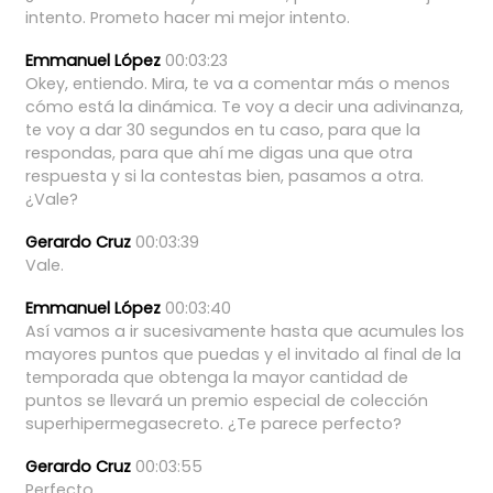
intento.
Prometo
hacer
mi
mejor
intento.
Emmanuel López
00:03:23
Okey,
entiendo.
Mira,
te
va
a
comentar
más
o
menos
cómo
está
la
dinámica.
Te
voy
a
decir
una
adivinanza,
te
voy
a
dar
30
segundos
en
tu
caso,
para
que
la
respondas,
para
que
ahí
me
digas
una
que
otra
respuesta
y
si
la
contestas
bien,
pasamos
a
otra.
¿Vale?
Gerardo Cruz
00:03:39
Vale.
Emmanuel López
00:03:40
Así
vamos
a
ir
sucesivamente
hasta
que
acumules
los
mayores
puntos
que
puedas
y
el
invitado
al
final
de
la
temporada
que
obtenga
la
mayor
cantidad
de
puntos
se
llevará
un
premio
especial
de
colección
superhipermegasecreto.
¿Te
parece
perfecto?
Gerardo Cruz
00:03:55
Perfecto.