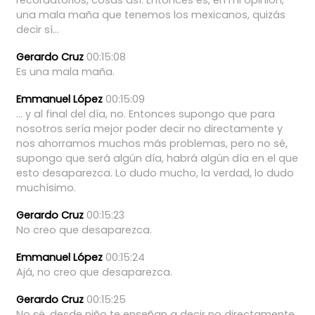
una
mala
maña
que
tenemos
los
mexicanos,
quizás
decir
sí...
Gerardo Cruz
00:15:08
Es
una
mala
maña.
Emmanuel López
00:15:09
...
y
al
final
del
día,
no.
Entonces
supongo
que
para
nosotros
sería
mejor
poder
decir
no
directamente
y
nos
ahorramos
muchos
más
problemas,
pero
no
sé,
supongo
que
será
algún
día,
habrá
algún
día
en
el
que
esto
desaparezca.
Lo
dudo
mucho,
la
verdad,
lo
dudo
muchísimo.
Gerardo Cruz
00:15:23
No
creo
que
desaparezca.
Emmanuel López
00:15:24
Ajá,
no
creo
que
desaparezca.
Gerardo Cruz
00:15:25
No
sé,
desde
niño
te
enseñan
a
decir
no
directamente,