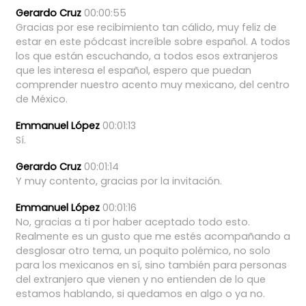
Gerardo Cruz
00:00:55
Gracias
por
ese
recibimiento
tan
cálido,
muy
feliz
de
estar
en
este
pódcast
increíble
sobre
español.
A
todos
los
que
están
escuchando,
a
todos
esos
extranjeros
que
les
interesa
el
español,
espero
que
puedan
comprender
nuestro
acento
muy
mexicano,
del
centro
de
México.
Emmanuel López
00:01:13
Sí.
Gerardo Cruz
00:01:14
Y
muy
contento,
gracias
por
la
invitación.
Emmanuel López
00:01:16
No,
gracias
a
ti
por
haber
aceptado
todo
esto.
Realmente
es
un
gusto
que
me
estés
acompañando
a
desglosar
otro
tema,
un
poquito
polémico,
no
solo
para
los
mexicanos
en
sí,
sino
también
para
personas
del
extranjero
que
vienen
y
no
entienden
de
lo
que
estamos
hablando,
si
quedamos
en
algo
o
ya
no.