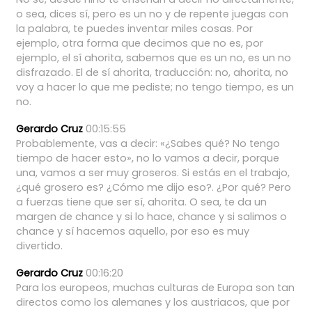
o
sea,
dices
sí,
pero
es
un
no
y
de
repente
juegas
con
la
palabra,
te
puedes
inventar
miles
cosas.
Por
ejemplo,
otra
forma
que
decimos
que
no
es,
por
ejemplo,
el
sí
ahorita,
sabemos
que
es
un
no,
es
un
no
disfrazado.
El
de
sí
ahorita,
traducción:
no,
ahorita,
no
voy
a
hacer
lo
que
me
pediste;
no
tengo
tiempo,
es
un
no.
Gerardo Cruz
00:15:55
Probablemente,
vas
a
decir:
«¿Sabes
qué?
No
tengo
tiempo
de
hacer
esto»,
no
lo
vamos
a
decir,
porque
una,
vamos
a
ser
muy
groseros.
Si
estás
en
el
trabajo,
¿qué
grosero
es?
¿Cómo
me
dijo
eso?.
¿Por
qué?
Pero
a
fuerzas
tiene
que
ser
sí,
ahorita.
O
sea,
te
da
un
margen
de
chance
y
si
lo
hace,
chance
y
si
salimos
o
chance
y
sí
hacemos
aquello,
por
eso
es
muy
divertido.
Gerardo Cruz
00:16:20
Para
los
europeos,
muchas
culturas
de
Europa
son
tan
directos
como
los
alemanes
y
los
austriacos,
que
por