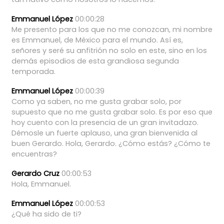
Emmanuel López
00:00:28
Me
presento
para
los
que
no
me
conozcan,
mi
nombre
es
Emmanuel,
de
México
para
el
mundo.
Así
es,
señores
y
seré
su
anfitrión
no
solo
en
este,
sino
en
los
demás
episodios
de
esta
grandiosa
segunda
temporada.
Emmanuel López
00:00:39
Como
ya
saben,
no
me
gusta
grabar
solo,
por
supuesto
que
no
me
gusta
grabar
solo.
Es
por
eso
que
hoy
cuento
con
la
presencia
de
un
gran
invitadazo.
Démosle
un
fuerte
aplauso,
una
gran
bienvenida
al
buen
Gerardo.
Hola,
Gerardo.
¿Cómo
estás?
¿Cómo
te
encuentras?
Gerardo Cruz
00:00:53
Hola,
Emmanuel.
Emmanuel López
00:00:53
¿Qué
ha
sido
de
ti?