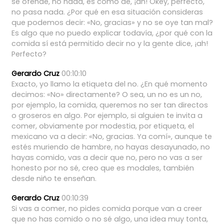
se
ofende,
no
nada,
es
como
de,
¡ah!
Okey,
perfecto,
no
pasa
nada.
¿Por
qué
en
esa
situación
consideras
que
podemos
decir:
«No,
gracias»
y
no
se
oye
tan
mal?
Es
algo
que
no
puedo
explicar
todavía,
¿por
qué
con
la
comida
sí
está
permitido
decir
no
y
la
gente
dice,
¡ah!
Perfecto?
Gerardo Cruz
00:10:10
Exacto,
yo
llamo
la
etiqueta
del
no.
¿En
qué
momento
decimos:
«No»
directamente?
O
sea,
un
no
es
un
no,
por
ejemplo,
la
comida,
queremos
no
ser
tan
directos
o
groseros
en
algo.
Por
ejemplo,
si
alguien
te
invita
a
comer,
obviamente
por
modestia,
por
etiqueta,
el
mexicano
va
a
decir:
«No,
gracias.
Ya
comí»,
aunque
te
estés
muriendo
de
hambre,
no
hayas
desayunado,
no
hayas
comido,
vas
a
decir
que
no,
pero
no
vas
a
ser
honesto
por
no
sé,
creo
que
es
modales,
también
desde
niño
te
enseñan.
Gerardo Cruz
00:10:39
Si
vas
a
comer,
no
pides
comida
porque
van
a
creer
que
no
has
comido
o
no
sé
algo,
una
idea
muy
tonta,