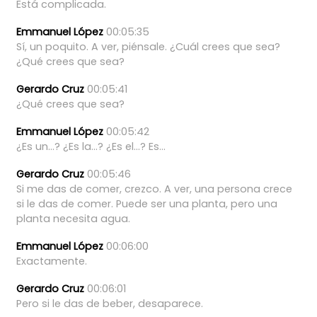
Está
complicada.
Emmanuel López
00:05:35
Sí,
un
poquito.
A
ver,
piénsale.
¿Cuál
crees
que
sea?
¿Qué
crees
que
sea?
Gerardo Cruz
00:05:41
¿Qué
crees
que
sea?
Emmanuel López
00:05:42
¿Es
un...?
¿Es
la...?
¿Es
el...?
Es...
Gerardo Cruz
00:05:46
Si
me
das
de
comer,
crezco.
A
ver,
una
persona
crece
si
le
das
de
comer.
Puede
ser
una
planta,
pero
una
planta
necesita
agua.
Emmanuel López
00:06:00
Exactamente.
Gerardo Cruz
00:06:01
Pero
si
le
das
de
beber,
desaparece.