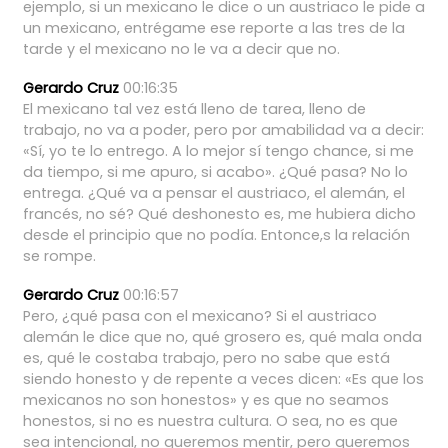
ejemplo,
si
un
mexicano
le
dice
o
un
austriaco
le
pide
a
un
mexicano,
entrégame
ese
reporte
a
las
tres
de
la
tarde
y
el
mexicano
no
le
va
a
decir
que
no.
Gerardo Cruz
00:16:35
El
mexicano
tal
vez
está
lleno
de
tarea,
lleno
de
trabajo,
no
va
a
poder,
pero
por
amabilidad
va
a
decir:
«Sí,
yo
te
lo
entrego.
A
lo
mejor
sí
tengo
chance,
si
me
da
tiempo,
si
me
apuro,
si
acabo».
¿Qué
pasa?
No
lo
entrega.
¿Qué
va
a
pensar
el
austriaco,
el
alemán,
el
francés,
no
sé?
Qué
deshonesto
es,
me
hubiera
dicho
desde
el
principio
que
no
podía.
Entonce,s
la
relación
se
rompe.
Gerardo Cruz
00:16:57
Pero,
¿qué
pasa
con
el
mexicano?
Si
el
austriaco
alemán
le
dice
que
no,
qué
grosero
es,
qué
mala
onda
es,
qué
le
costaba
trabajo,
pero
no
sabe
que
está
siendo
honesto
y
de
repente
a
veces
dicen:
«Es
que
los
mexicanos
no
son
honestos»
y
es
que
no
seamos
honestos,
si
no
es
nuestra
cultura.
O
sea,
no
es
que
sea
intencional,
no
queremos
mentir,
pero
queremos