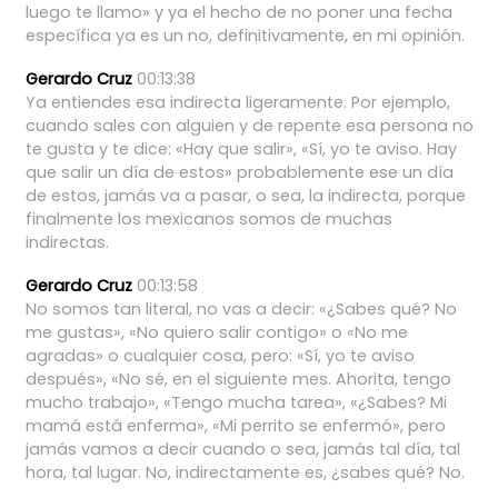
luego
te
llamo»
y
ya
el
hecho
de
no
poner
una
fecha
específica
ya
es
un
no,
definitivamente,
en
mi
opinión.
Gerardo Cruz
00:13:38
Ya
entiendes
esa
indirecta
ligeramente.
Por
ejemplo,
cuando
sales
con
alguien
y
de
repente
esa
persona
no
te
gusta
y
te
dice:
«Hay
que
salir»,
«Sí,
yo
te
aviso.
Hay
que
salir
un
día
de
estos»
probablemente
ese
un
día
de
estos,
jamás
va
a
pasar,
o
sea,
la
indirecta,
porque
finalmente
los
mexicanos
somos
de
muchas
indirectas.
Gerardo Cruz
00:13:58
No
somos
tan
literal,
no
vas
a
decir:
«¿Sabes
qué?
No
me
gustas»,
«No
quiero
salir
contigo»
o
«No
me
agradas»
o
cualquier
cosa,
pero:
«Sí,
yo
te
aviso
después»,
«No
sé,
en
el
siguiente
mes.
Ahorita,
tengo
mucho
trabajo»,
«Tengo
mucha
tarea»,
«¿Sabes?
Mi
mamá
está
enferma»,
«Mi
perrito
se
enfermó»,
pero
jamás
vamos
a
decir
cuando
o
sea,
jamás
tal
día,
tal
hora,
tal
lugar.
No,
indirectamente
es,
¿sabes
qué?
No.