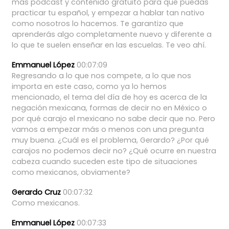
más
pódcast
y
contenido
gratuito
para
que
puedas
practicar
tu
español,
y
empezar
a
hablar
tan
nativo
como
nosotros
lo
hacemos.
Te
garantizo
que
aprenderás
algo
completamente
nuevo
y
diferente
a
lo
que
te
suelen
enseñar
en
las
escuelas.
Te
veo
ahí.
Emmanuel López
00:07:09
Regresando
a
lo
que
nos
compete,
a
lo
que
nos
importa
en
este
caso,
como
ya
lo
hemos
mencionado,
el
tema
del
día
de
hoy
es
acerca
de
la
negación
mexicana,
formas
de
decir
no
en
México
o
por
qué
carajo
el
mexicano
no
sabe
decir
que
no.
Pero
vamos
a
empezar
más
o
menos
con
una
pregunta
muy
buena.
¿Cuál
es
el
problema,
Gerardo?
¿Por
qué
carajos
no
podemos
decir
no?
¿Qué
ocurre
en
nuestra
cabeza
cuando
suceden
este
tipo
de
situaciones
como
mexicanos,
obviamente?
Gerardo Cruz
00:07:32
Como
mexicanos.
Emmanuel López
00:07:33