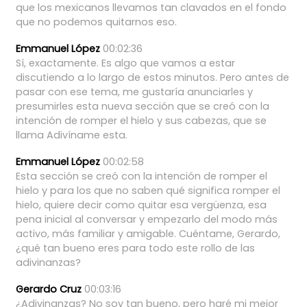
que
los
mexicanos
llevamos
tan
clavados
en
el
fondo
que
no
podemos
quitarnos
eso.
Emmanuel López
00:02:36
Sí,
exactamente.
Es
algo
que
vamos
a
estar
discutiendo
a
lo
largo
de
estos
minutos.
Pero
antes
de
pasar
con
ese
tema,
me
gustaría
anunciarles
y
presumirles
esta
nueva
sección
que
se
creó
con
la
intención
de
romper
el
hielo
y
sus
cabezas,
que
se
llama
Adivíname
esta.
Emmanuel López
00:02:58
Esta
sección
se
creó
con
la
intención
de
romper
el
hielo
y
para
los
que
no
saben
qué
significa
romper
el
hielo,
quiere
decir
como
quitar
esa
vergüenza,
esa
pena
inicial
al
conversar
y
empezarlo
del
modo
más
activo,
más
familiar
y
amigable.
Cuéntame,
Gerardo,
¿qué
tan
bueno
eres
para
todo
este
rollo
de
las
adivinanzas?
Gerardo Cruz
00:03:16
¿Adivinanzas?
No
soy
tan
bueno,
pero
haré
mi
mejor