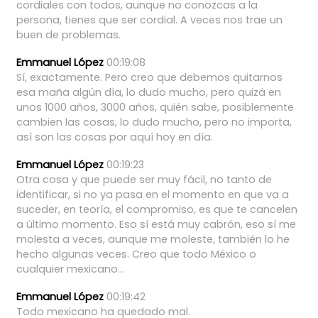
cordiales
con
todos,
aunque
no
conozcas
a
la
persona,
tienes
que
ser
cordial.
A
veces
nos
trae
un
buen
de
problemas.
Emmanuel López
00:19:08
Sí,
exactamente.
Pero
creo
que
debemos
quitarnos
esa
maña
algún
día,
lo
dudo
mucho,
pero
quizá
en
unos
1000
años,
3000
años,
quién
sabe,
posiblemente
cambien
las
cosas,
lo
dudo
mucho,
pero
no
importa,
así
son
las
cosas
por
aquí
hoy
en
día.
Emmanuel López
00:19:23
Otra
cosa
y
que
puede
ser
muy
fácil,
no
tanto
de
identificar,
si
no
ya
pasa
en
el
momento
en
que
va
a
suceder,
en
teoría,
el
compromiso,
es
que
te
cancelen
a
último
momento.
Eso
sí
está
muy
cabrón,
eso
sí
me
molesta
a
veces,
aunque
me
moleste,
también
lo
he
hecho
algunas
veces.
Creo
que
todo
México
o
cualquier
mexicano...
Emmanuel López
00:19:42
Todo
mexicano
ha
quedado
mal.