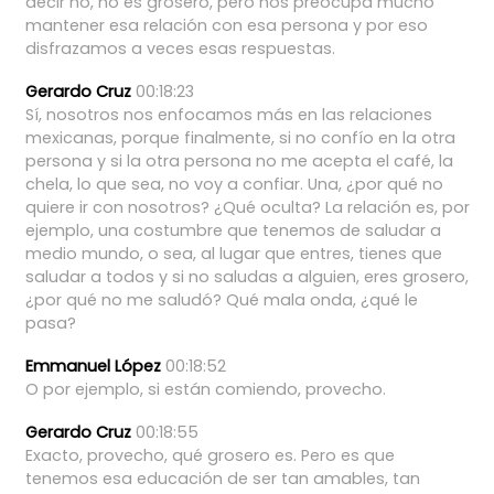
decir
no,
no
es
grosero,
pero
nos
preocupa
mucho
mantener
esa
relación
con
esa
persona
y
por
eso
disfrazamos
a
veces
esas
respuestas.
Gerardo Cruz
00:18:23
Sí,
nosotros
nos
enfocamos
más
en
las
relaciones
mexicanas,
porque
finalmente,
si
no
confío
en
la
otra
persona
y
si
la
otra
persona
no
me
acepta
el
café,
la
chela,
lo
que
sea,
no
voy
a
confiar.
Una,
¿por
qué
no
quiere
ir
con
nosotros?
¿Qué
oculta?
La
relación
es,
por
ejemplo,
una
costumbre
que
tenemos
de
saludar
a
medio
mundo,
o
sea,
al
lugar
que
entres,
tienes
que
saludar
a
todos
y
si
no
saludas
a
alguien,
eres
grosero,
¿por
qué
no
me
saludó?
Qué
mala
onda,
¿qué
le
pasa?
Emmanuel López
00:18:52
O
por
ejemplo,
si
están
comiendo,
provecho.
Gerardo Cruz
00:18:55
Exacto,
provecho,
qué
grosero
es.
Pero
es
que
tenemos
esa
educación
de
ser
tan
amables,
tan