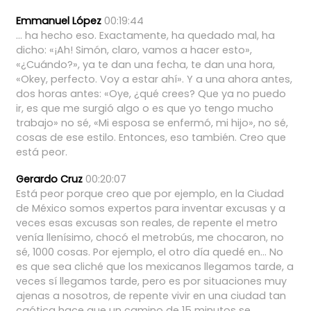
Emmanuel López
00:19:44
...
ha
hecho
eso.
Exactamente,
ha
quedado
mal,
ha
dicho:
«¡Ah!
Simón,
claro,
vamos
a
hacer
esto»,
«¿Cuándo?»,
ya
te
dan
una
fecha,
te
dan
una
hora,
«Okey,
perfecto.
Voy
a
estar
ahí».
Y
a
una
ahora
antes,
dos
horas
antes:
«Oye,
¿qué
crees?
Que
ya
no
puedo
ir,
es
que
me
surgió
algo
o
es
que
yo
tengo
mucho
trabajo»
no
sé,
«Mi
esposa
se
enfermó,
mi
hijo»,
no
sé,
cosas
de
ese
estilo.
Entonces,
eso
también.
Creo
que
está
peor.
Gerardo Cruz
00:20:07
Está
peor
porque
creo
que
por
ejemplo,
en
la
Ciudad
de
México
somos
expertos
para
inventar
excusas
y
a
veces
esas
excusas
son
reales,
de
repente
el
metro
venía
llenísimo,
chocó
el
metrobús,
me
chocaron,
no
sé,
1000
cosas.
Por
ejemplo,
el
otro
día
quedé
en...
No
es
que
sea
cliché
que
los
mexicanos
llegamos
tarde,
a
veces
sí
llegamos
tarde,
pero
es
por
situaciones
muy
ajenas
a
nosotros,
de
repente
vivir
en
una
ciudad
tan
caótica
hace
que
un
camino
de
15
minutos
se