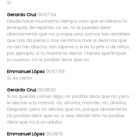
Sí.
Gerardo Cruz
00:07:34
Desde
hace
muchísimo
tiempo
creo
que
en
México
la
jerarquía,
de
repente,
no
sé,
no
le
puedes
decir
directamente
que
no,
porque
una,
somos
tan
amables
que
nos
da
pena
o
nos
sentimos
mal,
si
decimos
que
no
así
tan
directo,
tan
tajante
o
si
es
tu
jefe
o
de
niños,
por
ejemplo,
si
tu
mamá
te
decía:
«Tienes
que
limpiar
tu
cuarto»,
no
le
podías
decir
que
no.
Emmanuel López
00:07:59
Sí,
es
cierto.
Gerardo Cruz
00:08:02
Si
no
querías
comer
algo,
no
podías
decir
que
no,
pero
le
decías
a
tu
mamá:
«Sí,
ahorita,
mamá»,
«Sí,
ahorita.
Después»
pero
no
decías
que
no,
porque
obviamente
no
podías
decir
que
no,
o
sea,
desde
niño
no
podías
decir
que
no
a
un
adulto.
Emmanuel López
00:08:15