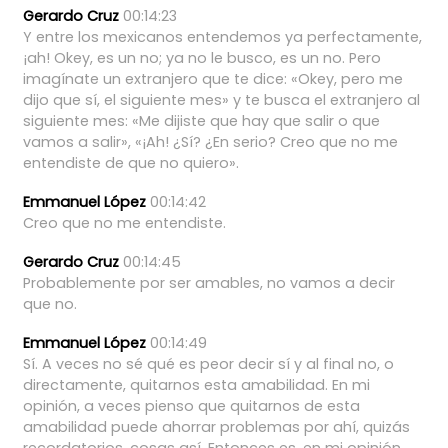
Gerardo Cruz
00:14:23
Y
entre
los
mexicanos
entendemos
ya
perfectamente,
¡ah!
Okey,
es
un
no;
ya
no
le
busco,
es
un
no.
Pero
imagínate
un
extranjero
que
te
dice:
«Okey,
pero
me
dijo
que
sí,
el
siguiente
mes»
y
te
busca
el
extranjero
al
siguiente
mes:
«Me
dijiste
que
hay
que
salir
o
que
vamos
a
salir»,
«¡Ah!
¿Sí?
¿En
serio?
Creo
que
no
me
entendiste
de
que
no
quiero».
Emmanuel López
00:14:42
Creo
que
no
me
entendiste.
Gerardo Cruz
00:14:45
Probablemente
por
ser
amables,
no
vamos
a
decir
que
no.
Emmanuel López
00:14:49
Sí.
A
veces
no
sé
qué
es
peor
decir
sí
y
al
final
no,
o
directamente,
quitarnos
esta
amabilidad.
En
mi
opinión,
a
veces
pienso
que
quitarnos
de
esta
amabilidad
puede
ahorrar
problemas
por
ahí,
quizás
recordatorios,
cosas
así.
Entonces
es,
en
mi
opinión,