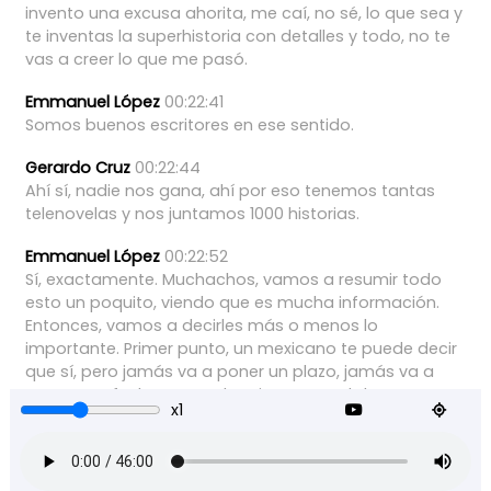
invento
una
excusa
ahorita,
me
caí,
no
sé,
lo
que
sea
y
te
inventas
la
superhistoria
con
detalles
y
todo,
no
te
vas
a
creer
lo
que
me
pasó.
Emmanuel López
00:22:41
Somos
buenos
escritores
en
ese
sentido.
Gerardo Cruz
00:22:44
Ahí
sí,
nadie
nos
gana,
ahí
por
eso
tenemos
tantas
telenovelas
y
nos
juntamos
1000
historias.
Emmanuel López
00:22:52
Sí,
exactamente.
Muchachos,
vamos
a
resumir
todo
esto
un
poquito,
viendo
que
es
mucha
información.
Entonces,
vamos
a
decirles
más
o
menos
lo
importante.
Primer
punto,
un
mexicano
te
puede
decir
que
sí,
pero
jamás
va
a
poner
un
plazo,
jamás
va
a
poner
una
fecha,
esa
es
la
primera
señal
de
que
ya
es
x1
un
no
definitivo.
Emmanuel López
00:23:07
El
segundo,
es
que
ponen
excusas
como
el
trabajo,
la