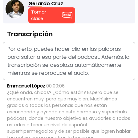
Gerardo Cruz
Tomar
clase
Transcripción
Por cierto, puedes hacer clic en las palabras
para saltar a esa parte del podcast. Además, la
transcripción se desplaza automáticamente
mientras se reproduce el audio.
Emmanuel López
00:00:06
¿Qué
onda,
chicos?
¿Cómo
están?
Espero
que
se
encuentren
muy,
pero
que
muy
bien.
Muchísimas
gracias
a
todas
las
personas
que
nos
están
escuchando
y
oyendo
en
este
hermoso
y
superchulo
pódcast,
donde
nuestro
objetivo
es
ayudarles
a
todos
ustedes
a
tener
un
nivel
de
español
superhipermegaalto
y
de
ser
posible
que
logren
hablar
tan
nativo
como
nosotros
lo
hacemos.