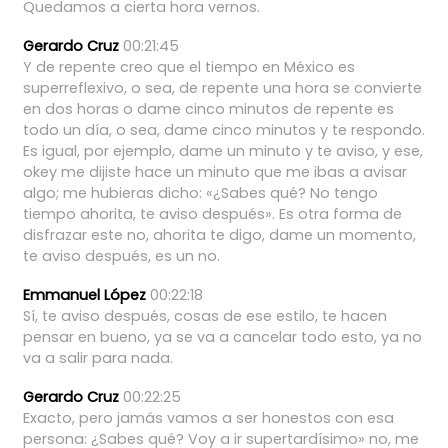
Quedamos
a
cierta
hora
vernos.
Gerardo Cruz
00:21:45
Y
de
repente
creo
que
el
tiempo
en
México
es
superreflexivo,
o
sea,
de
repente
una
hora
se
convierte
en
dos
horas
o
dame
cinco
minutos
de
repente
es
todo
un
día,
o
sea,
dame
cinco
minutos
y
te
respondo.
Es
igual,
por
ejemplo,
dame
un
minuto
y
te
aviso,
y
ese,
okey
me
dijiste
hace
un
minuto
que
me
ibas
a
avisar
algo;
me
hubieras
dicho:
«¿Sabes
qué?
No
tengo
tiempo
ahorita,
te
aviso
después».
Es
otra
forma
de
disfrazar
este
no,
ahorita
te
digo,
dame
un
momento,
te
aviso
después,
es
un
no.
Emmanuel López
00:22:18
Sí,
te
aviso
después,
cosas
de
ese
estilo,
te
hacen
pensar
en
bueno,
ya
se
va
a
cancelar
todo
esto,
ya
no
va
a
salir
para
nada.
Gerardo Cruz
00:22:25
Exacto,
pero
jamás
vamos
a
ser
honestos
con
esa
persona:
¿Sabes
qué?
Voy
a
ir
supertardísimo»
no,
me