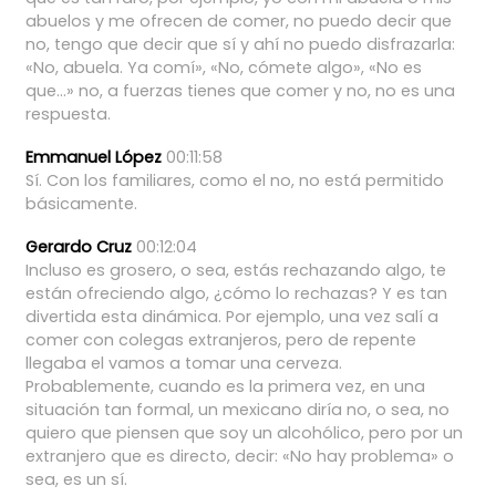
abuelos
y
me
ofrecen
de
comer,
no
puedo
decir
que
no,
tengo
que
decir
que
sí
y
ahí
no
puedo
disfrazarla:
«No,
abuela.
Ya
comí»,
«No,
cómete
algo»,
«No
es
que...»
no,
a
fuerzas
tienes
que
comer
y
no,
no
es
una
respuesta.
Emmanuel López
00:11:58
Sí.
Con
los
familiares,
como
el
no,
no
está
permitido
básicamente.
Gerardo Cruz
00:12:04
Incluso
es
grosero,
o
sea,
estás
rechazando
algo,
te
están
ofreciendo
algo,
¿cómo
lo
rechazas?
Y
es
tan
divertida
esta
dinámica.
Por
ejemplo,
una
vez
salí
a
comer
con
colegas
extranjeros,
pero
de
repente
llegaba
el
vamos
a
tomar
una
cerveza.
Probablemente,
cuando
es
la
primera
vez,
en
una
situación
tan
formal,
un
mexicano
diría
no,
o
sea,
no
quiero
que
piensen
que
soy
un
alcohólico,
pero
por
un
extranjero
que
es
directo,
decir:
«No
hay
problema»
o
sea,
es
un
sí.