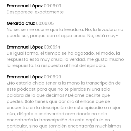
Emmanuel López
00:06:03
Desaparece,
exactamente.
Gerardo Cruz
00:06:05
No
sé,
se
me
ocurre
que
la
levadura.
No,
la
levadura
no
puede
ser,
porque
con
el
agua
crece.
No,
está
muy-
Emmanuel López
00:06:14
De
igual
forma,
el
tiempo
se
ha
agotado.
Ni
modo,
la
respuesta
está
muy
chula,
la
verdad,
me
gusta
mucho
la
respuesta.
La
respuesta
al
final
del
episodio.
Emmanuel López
00:06:29
¿No
estaría
chido
tener
a
la
mano
la
transcripción
de
este
pódcast
para
que
no
te
pierdas
ni
una
sola
palabra
de
lo
que
decimos?
Déjame
decirte
que
puedes.
Solo
tienes
que
dar
clic
al
enlace
que
se
encuentra
en
la
descripción
de
este
episodio
o
mejor
aún,
dirígete
a
esdeverdad.com
donde
no
solo
encontrarás
la
transcripción
de
este
capítulo
en
particular,
sino
que
también
encontrarás
muchísimos