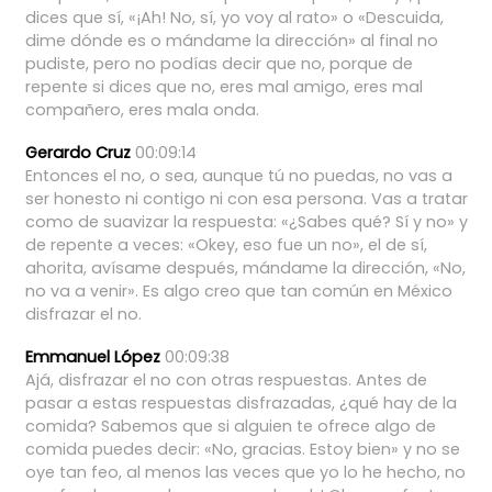
dices
que
sí,
«¡Ah!
No,
sí,
yo
voy
al
rato»
o
«Descuida,
dime
dónde
es
o
mándame
la
dirección»
al
final
no
pudiste,
pero
no
podías
decir
que
no,
porque
de
repente
si
dices
que
no,
eres
mal
amigo,
eres
mal
compañero,
eres
mala
onda.
Gerardo Cruz
00:09:14
Entonces
el
no,
o
sea,
aunque
tú
no
puedas,
no
vas
a
ser
honesto
ni
contigo
ni
con
esa
persona.
Vas
a
tratar
como
de
suavizar
la
respuesta:
«¿Sabes
qué?
Sí
y
no»
y
de
repente
a
veces:
«Okey,
eso
fue
un
no»,
el
de
sí,
ahorita,
avísame
después,
mándame
la
dirección,
«No,
no
va
a
venir».
Es
algo
creo
que
tan
común
en
México
disfrazar
el
no.
Emmanuel López
00:09:38
Ajá,
disfrazar
el
no
con
otras
respuestas.
Antes
de
pasar
a
estas
respuestas
disfrazadas,
¿qué
hay
de
la
comida?
Sabemos
que
si
alguien
te
ofrece
algo
de
comida
puedes
decir:
«No,
gracias.
Estoy
bien»
y
no
se
oye
tan
feo,
al
menos
las
veces
que
yo
lo
he
hecho,
no