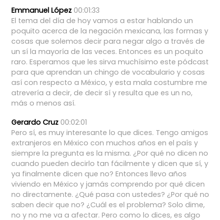
Emmanuel López
00:01:33
El
tema
del
día
de
hoy
vamos
a
estar
hablando
un
poquito
acerca
de
la
negación
mexicana,
las
formas
y
cosas
que
solemos
decir
para
negar
algo
a
través
de
un
sí
la
mayoría
de
las
veces.
Entonces
es
un
poquito
raro.
Esperamos
que
les
sirva
muchísimo
este
pódcast
para
que
aprendan
un
chingo
de
vocabulario
y
cosas
así
con
respecto
a
México,
y
esta
mala
costumbre
me
atrevería
a
decir,
de
decir
sí
y
resulta
que
es
un
no,
más
o
menos
así.
Gerardo Cruz
00:02:01
Pero
sí,
es
muy
interesante
lo
que
dices.
Tengo
amigos
extranjeros
en
México
con
muchos
años
en
el
país
y
siempre
la
pregunta
es
la
misma.
¿Por
qué
no
dicen
no
cuando
pueden
decirlo
tan
fácilmente
y
dicen
que
sí,
y
ya
finalmente
dicen
que
no?
Entonces
llevo
años
viviendo
en
México
y
jamás
comprendo
por
qué
dicen
no
directamente.
¿Qué
pasa
con
ustedes?
¿Por
qué
no
saben
decir
que
no?
¿Cuál
es
el
problema?
Solo
dime,
no
y
no
me
va
a
afectar.
Pero
como
lo
dices,
es
algo