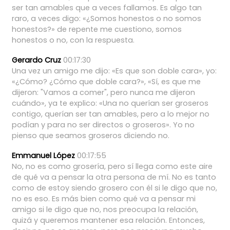
ser
tan
amables
que
a
veces
fallamos.
Es
algo
tan
raro,
a
veces
digo:
«¿Somos
honestos
o
no
somos
honestos?»
de
repente
me
cuestiono,
somos
honestos
o
no,
con
la
respuesta.
Gerardo Cruz
00:17:30
Una
vez
un
amigo
me
dijo:
«Es
que
son
doble
cara»,
yo:
«¿Cómo?
¿Cómo
que
doble
cara?»,
«Sí,
es
que
me
dijeron:
"Vamos
a
comer",
pero
nunca
me
dijeron
cuándo»,
ya
te
explico:
«Una
no
querían
ser
groseros
contigo,
querían
ser
tan
amables,
pero
a
lo
mejor
no
podían
y
para
no
ser
directos
o
groseros».
Yo
no
pienso
que
seamos
groseros
diciendo
no.
Emmanuel López
00:17:55
No,
no
es
como
grosería,
pero
sí
llega
como
este
aire
de
qué
va
a
pensar
la
otra
persona
de
mí.
No
es
tanto
como
de
estoy
siendo
grosero
con
él
si
le
digo
que
no,
no
es
eso.
Es
más
bien
como
qué
va
a
pensar
mi
amigo
si
le
digo
que
no,
nos
preocupa
la
relación,
quizá
y
queremos
mantener
esa
relación.
Entonces,