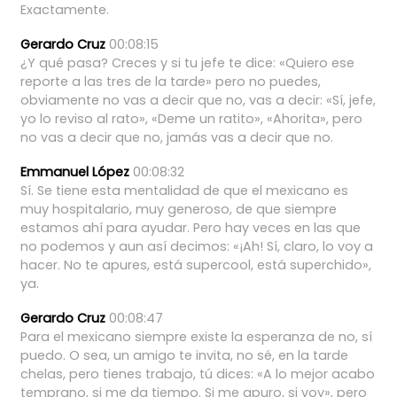
Exactamente.
Gerardo Cruz
00:08:15
¿Y
qué
pasa?
Creces
y
si
tu
jefe
te
dice:
«Quiero
ese
reporte
a
las
tres
de
la
tarde»
pero
no
puedes,
obviamente
no
vas
a
decir
que
no,
vas
a
decir:
«Sí,
jefe,
yo
lo
reviso
al
rato»,
«Deme
un
ratito»,
«Ahorita»,
pero
no
vas
a
decir
que
no,
jamás
vas
a
decir
que
no.
Emmanuel López
00:08:32
Sí.
Se
tiene
esta
mentalidad
de
que
el
mexicano
es
muy
hospitalario,
muy
generoso,
de
que
siempre
estamos
ahí
para
ayudar.
Pero
hay
veces
en
las
que
no
podemos
y
aun
así
decimos:
«¡Ah!
Sí,
claro,
lo
voy
a
hacer.
No
te
apures,
está
supercool,
está
superchido»,
ya.
Gerardo Cruz
00:08:47
Para
el
mexicano
siempre
existe
la
esperanza
de
no,
sí
puedo.
O
sea,
un
amigo
te
invita,
no
sé,
en
la
tarde
chelas,
pero
tienes
trabajo,
tú
dices:
«A
lo
mejor
acabo
temprano,
si
me
da
tiempo.
Si
me
apuro,
si
voy»,
pero