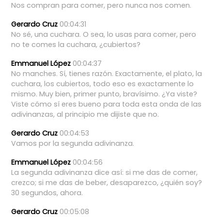
Nos
compran
para
comer,
pero
nunca
nos
comen.
Gerardo Cruz
00:04:31
No
sé,
una
cuchara.
O
sea,
lo
usas
para
comer,
pero
no
te
comes
la
cuchara,
¿cubiertos?
Emmanuel López
00:04:37
No
manches.
Sí,
tienes
razón.
Exactamente,
el
plato,
la
cuchara,
los
cubiertos,
todo
eso
es
exactamente
lo
mismo.
Muy
bien,
primer
punto,
bravísimo.
¿Ya
viste?
Viste
cómo
sí
eres
bueno
para
toda
esta
onda
de
las
adivinanzas,
al
principio
me
dijiste
que
no.
Gerardo Cruz
00:04:53
Vamos
por
la
segunda
adivinanza.
Emmanuel López
00:04:56
La
segunda
adivinanza
dice
así:
si
me
das
de
comer,
crezco;
si
me
das
de
beber,
desaparezco,
¿quién
soy?
30
segundos,
ahora.
Gerardo Cruz
00:05:08