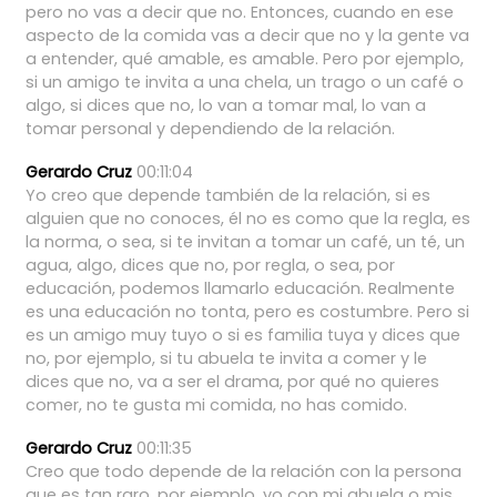
pero
no
vas
a
decir
que
no.
Entonces,
cuando
en
ese
aspecto
de
la
comida
vas
a
decir
que
no
y
la
gente
va
a
entender,
qué
amable,
es
amable.
Pero
por
ejemplo,
si
un
amigo
te
invita
a
una
chela,
un
trago
o
un
café
o
algo,
si
dices
que
no,
lo
van
a
tomar
mal,
lo
van
a
tomar
personal
y
dependiendo
de
la
relación.
Gerardo Cruz
00:11:04
Yo
creo
que
depende
también
de
la
relación,
si
es
alguien
que
no
conoces,
él
no
es
como
que
la
regla,
es
la
norma,
o
sea,
si
te
invitan
a
tomar
un
café,
un
té,
un
agua,
algo,
dices
que
no,
por
regla,
o
sea,
por
educación,
podemos
llamarlo
educación.
Realmente
es
una
educación
no
tonta,
pero
es
costumbre.
Pero
si
es
un
amigo
muy
tuyo
o
si
es
familia
tuya
y
dices
que
no,
por
ejemplo,
si
tu
abuela
te
invita
a
comer
y
le
dices
que
no,
va
a
ser
el
drama,
por
qué
no
quieres
comer,
no
te
gusta
mi
comida,
no
has
comido.
Gerardo Cruz
00:11:35
Creo
que
todo
depende
de
la
relación
con
la
persona
que
es
tan
raro,
por
ejemplo,
yo
con
mi
abuela
o
mis